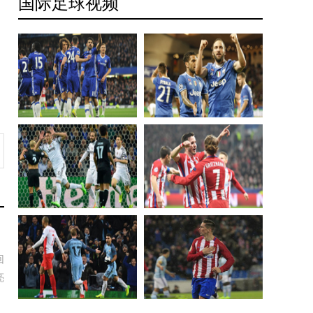
国际足球视频
赛。
回
亮