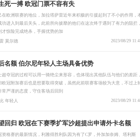
生死一搏 欧冠门票不容有失
己在欧洲联赛的地位，加拉塔萨雷近年来积极的引援起到了不小的作用，
成功进入到最后关头，此前所向披靡的他们在这次终于遇到了有力的阻拦
刻才惊险完成绝杀，手握优势的加
2023/08/29 11:4
雷 莫尔德
后名额 伯尔尼年轻人主场具备优势
士超夺冠的过程可以用一骑绝尘来形容，也体现出其他队伍与他们的差距
归欧冠附加赛后也是想要取得突破，虽然此前联赛客场较为大意，不过上
非常严谨的态度，守住客场后回到
2023/08/29 11:4
比 年轻人
望回归 欧冠在下赛季扩军沙超提出申请外卡名额
冠资格赛的最新情况，利雅得胜利队因为有了C罗，外加加奈姆、塔利斯