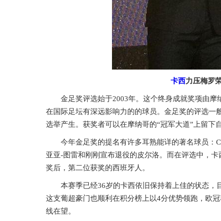
卡西
力压梅罗荣
金足奖评选始于2003年。这个终身成就奖项由
在国际足坛有深远影响力的的球员。金足奖的评选一般
选举产生。获奖者可以在摩纳哥的“冠军大道”上留下
今年金足奖的提名有许多耳熟能详的著名球员：
亚亚-图雷和刚刚宣布退役的皮尔洛。而在评选中，卡
奖后，第二位获奖的西班牙人。
本赛季已经36岁的卡西依旧保持着上佳的状态，
这支葡超豪门也顺利在积分榜上以4分优势领跑，欧
线在望。