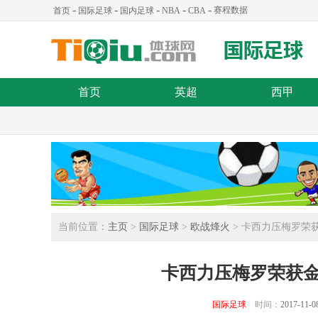
-
-
-
-
-
赛程数据
首页
国际足球
国内足球
NBA
CBA
首页
英超
西甲
当前位置：
主页
>
国际足球
>
欧战烽火
> 卡西力压梅罗荣获
卡西力压梅罗荣获金
国际足球
时间：
2017-11-0