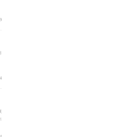
利
9
非
4
联
年
4