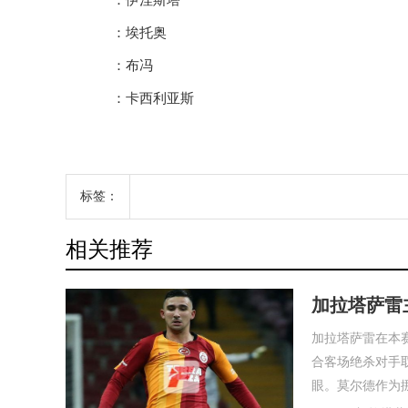
：伊涅斯塔
：埃托奥
：布冯
：卡西利亚斯
标签：
相关推荐
加拉塔萨雷
加拉塔萨雷在本
合客场绝杀对手
眼。莫尔德作为