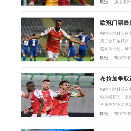
欧冠
加拉塔萨
欧冠门票最
帕纳辛纳科斯在上
第二轮开始打起
超发挥出色，最终
欧冠
布拉加 
布拉加争取
帕纳辛纳科斯在
较为精彩的，上
科斯在客场两球
欧冠
布拉加 