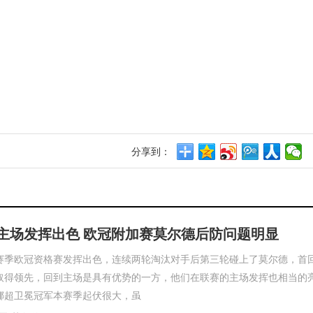
分享到：
主场发挥出色 欧冠附加赛莫尔德后防问题明显
赛季欧冠资格赛发挥出色，连续两轮淘汰对手后第三轮碰上了莫尔德，首
取得领先，回到主场是具有优势的一方，他们在联赛的主场发挥也相当的
挪超卫冕冠军本赛季起伏很大，虽