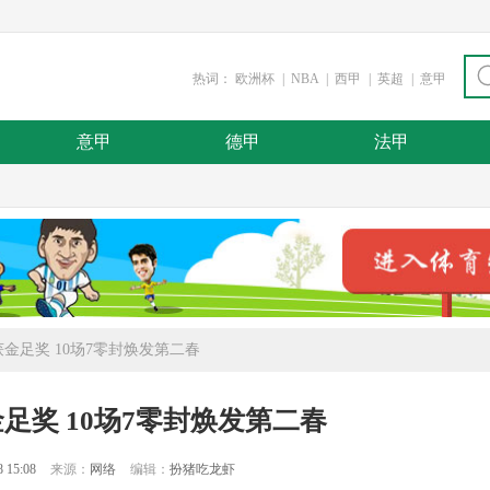
热词：
欧洲杯
|
NBA
|
西甲
|
英超
|
意甲
意甲
德甲
法甲
金足奖 10场7零封焕发第二春
足奖 10场7零封焕发第二春
8 15:08
来源：
网络
编辑：
扮猪吃龙虾