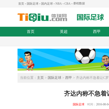
-
-
-
-
-
赛程数据
首页
国际足球
国内足球
NBA
CBA
首页
英超
西甲
当前位置：
主页
>
国际足球
>
西甲
> 齐达内称不急着让C
齐达内称不急着
国际足球
时间：
2016-08-0