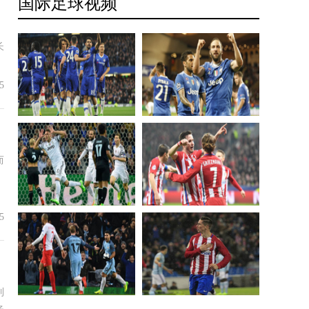
国际足球视频
曼城正面交锋。
长
5
而
，
5
到