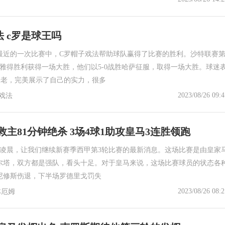
 c罗是球王吗
最近的一次比赛中，C罗帽子戏法帮助球队赢得了比赛的胜利。沙特联赛
利雅得胜利获得一场大胜，他们以5-0战胜哈萨征服，取得一场大胜。球迷
未老，完美展示了自己的实力，很多
2023/08/26 09:4
戏法
主81分钟绝杀 3场4球1助攻皇马3连胜领跑
6日凌晨，让我们继续新赛季西甲第3轮比赛的最新消息。这场比赛是由皇家
尔塔，双方都是强队，看头十足。对于皇马来说，这场比赛球员的状态各
尼修斯伤退，下半场罗德里戈罚失
2023/08/26 08:2
林厄姆