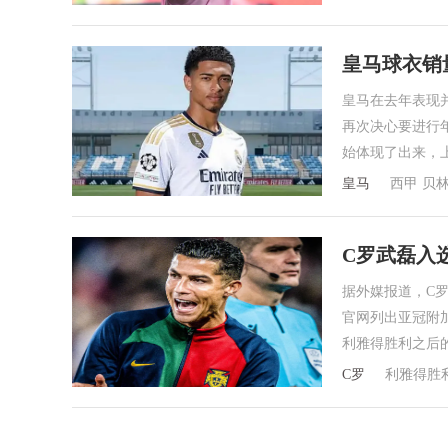
皇马球衣销
皇马在去年表现
再次决心要进行
始体现了出来，
皇马
西甲 贝
C罗武磊入
据外媒报道，C
官网列出亚冠附
利雅得胜利之后
C罗
利雅得胜