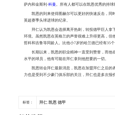
萨内和金斯利·
科曼
。所有人都可以在凯恩优秀的持球
凯恩的到来使得图赫尔可以更好的快速反击，同
英超赛季头球进球的纪录。
拜仁认为凯恩会选择离开热刺，转投德甲巨人拿
环境。虽然凯恩在英格兰的声誉很难上升得更高，但他
哲科和吉鲁等同龄人。比他小7岁的哈兰德已经有35
长期以来，凯恩的职业精神一直受到赞誉，而他
水平的球员，他有可能在拜仁拿到他想要的一切。
凯恩转会拜仁最新消息，凯恩在加盟拜仁之后的
力也是受到不少豪门俱乐部的关注，拜仁也是多次报
拜仁 凯恩 德甲
标签：