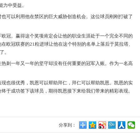
能力中受益。
时也可以利用他在禁区的巨大威胁创造机会。这位球员刚刚打破了
下欧冠。赢得这个奖项肯定会让他的职业生涯处于一个完全不同的
在欧冠联赛的21粒进球让他在这个特别的名单上落后于莫拉塔、
个了。
在热刺一年又一年的坚守却没有任何重要的冠军入账。作为一名高
表现也很优秀，凯恩可以帮助拜仁，拜仁可以帮助凯恩。凯恩的实
价终于成功签下该球员，期待凯恩接下来给我们带来的精彩表现。
分享到：