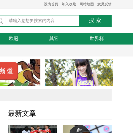
设为首页
加入收藏
网站地图
意见反馈
欧冠
其它
世界杯
最新文章