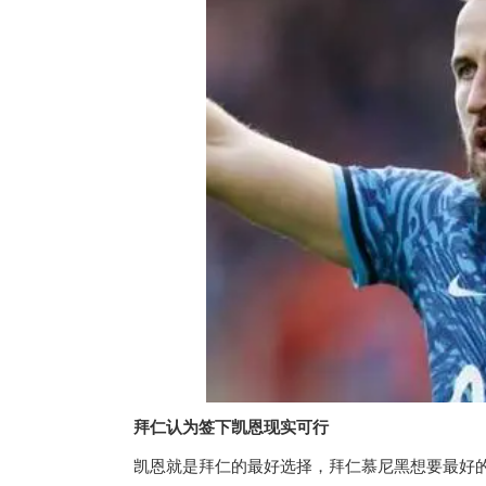
拜仁认为签下凯恩现实可行
凯恩就是拜仁的最好选择，拜仁慕尼黑想要最好的