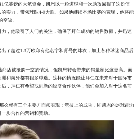
值1亿英镑的大笔资金，凯恩以一粒进球和一次助攻回报了这份信
的实力，带领球队4-0大胜。如果他继续本场比赛的表现，他将能
的空缺。
引力，他吸引了人们的关注，确保了拜仁成功的销售数额，并迅速
出了超过1.3万欧印有他名字和背号的球衣，加上各种球迷商品后
球迷商店被抢购一空的情况，但凯恩转会带来的销量额比这更高。而
欧洲和海外都有很多球迷。这样的情况能让拜仁在未来对于国际市
之后，拜仁有希望找到新的经济合作伙伴，他们会加入对于这名前
，那么就有三个主要方面须实现：竞技上的成功，即凯恩的足球能力
进一步合作的营销和赞助。