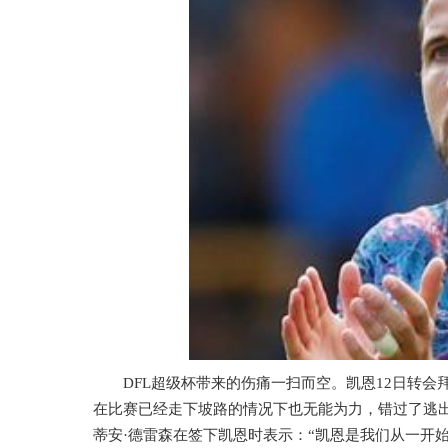
DFL超级杯带来的伤痛一扫而空。凯恩12日转会
在比赛已经走下坡路的情况下也无能为力，错过了逃
蒂安·德雷森在签下凯恩时表示：“凯恩是我们从一开