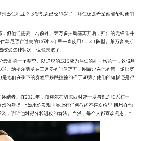
到巴伐利亚？尽管凯恩已经30岁了，拜仁还是希望他能帮助他们
部，但他们需要一名前锋。莱万多夫斯基离开后，拜仁的无锋阵并
慕尼黑在过去的10到15年里一直使用4-2-3-1阵型。莱万多夫斯
试图改变这种状况，但他失败了。
分最高的一个赛季。以17球的成绩成为拜仁的射手榜第一，这说明
0球。纳格尔斯曼在三月份的时候离开，图赫尔在他的第一场比赛
但是他们在剩下的赛程里跌跌撞撞的样子证明了他们的短板还是很
终结者。在2021年，图赫尔在切尔西时曾一度与凯恩联系在一
烈的赞扬。“如果你发现世界上有任何教练不喜欢哈里·凯恩在他
谈谈，听听他对得分和进攻的看法。当然，每个人都喜欢凯恩。”