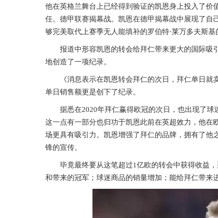
他在英格兰舞台上已经得到验证的凯恩身上投入了价
任。德甲联赛揭幕战。凯恩在德甲揭幕战中展现了自己
够完美取代上赛季无人能填补的罗伯特·莱万多夫斯基
报道中形容凯恩的转会给拜仁带来更大的国际吸
地创造了一项纪录。
《消息表示在凯恩转会拜仁的次日，拜仁单日就卖
单日销售额更是创下了纪录。
据悉在2020年拜仁赢得欧冠的次日，也出现了
这一点有一部分也归功于凯恩此前在英超效力，他在
场更具有吸引力。凯恩增强了拜仁的品牌，拥有了他
锋的宣传。
毕竟最终要从这笔超过1亿欧的转会中获得收益
和带来的冠军；球迷商品的销量增加；能给拜仁带来