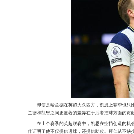
即使是哈兰德在英超大杀四方，凯恩上赛季也只比
兰德和凯恩之间更显著的差异在于后者控球方面的贡
在上个赛季的英超联赛中，凯恩在空挡创造的机
作证明了他不仅提供进球，还提供助攻。拜仁从不缺少