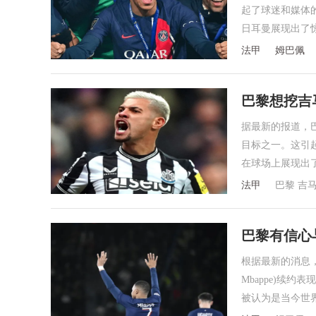
起了球迷和媒体
日耳曼展现出了
法甲
姆巴佩
巴黎想挖吉
据最新的报道，
目标之一。这引
在球场上展现出
法甲
巴黎 吉
巴黎有信心
根据最新的消息，
Mbappe)续
被认为是当今世