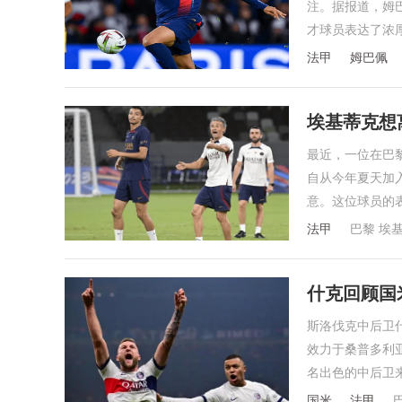
注。据报道，姆
才球员表达了浓
法甲
姆巴佩
埃基蒂克想
最近，一位在巴
自从今年夏天加
意。这位球员的
法甲
巴黎 埃
什克回顾国
斯洛伐克中后卫
效力于桑普多利
名出色的中后卫
国米
法甲
巴