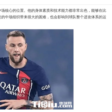
中场核心的位置。他的身体素质和技术能力都非常出色，能够在比
曼的中场组织带来很大的困难，也会影响到球队整个进攻体系的运