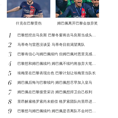
什克在巴黎受伤
姆巴佩离开巴黎会放弃奖
金
巴黎想挖吉马良斯 巴黎冬窗将吉马良斯当成头号目标
马蒂奇与雷恩没谈妥 马蒂奇目前渴望离队
巴黎有信心与姆巴佩续约 但姆巴佩对恩里克感到不满
巴黎想和姆巴佩续约 姆巴佩不续约将放弃大笔奖金
埃梅里在巴黎表现出色 巴黎计划让埃梅里当队长
姆巴佩后悔与巴黎续约 姆巴佩想尽早加入皇马
姆巴佩在巴黎接受采访 姆巴佩想捍卫自己权利
里昂解雇格罗索尚未赔偿 格罗索团队向里昂进行诉讼
巴黎想与姆巴佩续约 姆巴佩是否离队不会对巴黎产生影响