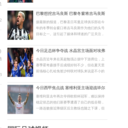
瞩目的年轻球员，他在过去几年中在巴黎圣日
圣
耳曼展现出了惊人的表现，并成为了球队的重
巴黎想挖吉马良斯 巴黎冬窗将吉马良斯
要一员。然而，最近有报道称，姆巴佩可能会
当成头号目标
2
离开巴黎，并且愿意放弃他的合同奖金。 据著
据最新的报道，巴黎圣日耳曼足球俱乐部在今
名记者Ben Jacobs
年的冬季转会窗口将吉马良斯作为他们的头号
目标之一。这引起了媒体和球迷的广泛关注，
因为吉马良斯是一位备受瞩目的年轻球员，他
在球场上展现出了出色的技术和潜力。巴黎圣
今日足总杯争夺战 水晶宫主场面对埃弗
号
日耳曼对吉马良斯的兴趣并不令人意外，因为
顿
他们一直在寻找能够增强球队攻击力的球员。
他
水晶宫近年来在英超勉强占据中下游席位，上
虽然巴黎圣日耳曼已
赛季霍奇森接手后成绩好转不少，但在夏天里
前场核心扎哈免签沙特联对球队来说是不小的
3
损失，水晶宫并没有立即补上新的进攻强点，
在12月份密集的赛程下，水晶宫仅仅在上面面
今日西甲焦点战 塞维利亚主场迎战毕尔
对布伦特福德拿下一场胜利，本轮足总杯抽到
巴鄂
埃弗顿又是一场硬仗。埃弗顿近年来沦落为保
塞维利亚去年再次夺得欧联杯冠军，难以保持
级队伍，今年在势头
稳定状态的他们新赛季遭遇了自己的低谷期，
一路连败接近降级区后主教练也随之下课，但
在近两个客场，塞维利亚明显展现出了足够的
调整能力，客场击败格拉纳达后面对马竞也到
最后一刻才分出胜负，回到主场是想拿出更多