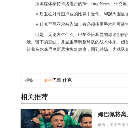
法国媒体蒙特卡洛电台的Breaking News，什
🔹后卫在对阵图卢兹的比赛中受伤。脚踝周围区
🔹什克里尼亚尔被告知，有必须接受手术的可能
但是，无论发生什么，巴黎圣日耳曼的球迷们依
献。留下的空缺，并且重新调整球队的战术体系。但
待着马尔基尼奥斯尽快恢复健康，回到球场上为球队
巴黎 什克
标签：
法甲
相关推荐
姆巴佩将离
最近，关于巴黎圣