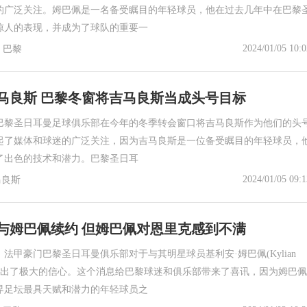
的广泛关注。姆巴佩是一名备受瞩目的年轻球员，他在过去几年中在巴黎
惊人的表现，并成为了球队的重要一
2024/01/05 10:0
巴黎
马良斯 巴黎冬窗将吉马良斯当成头号目标
巴黎圣日耳曼足球俱乐部在今年的冬季转会窗口将吉马良斯作为他们的头
起了媒体和球迷的广泛关注，因为吉马良斯是一位备受瞩目的年轻球员，
了出色的技术和潜力。巴黎圣日耳
2024/01/05 09:1
马良斯
与姆巴佩续约 但姆巴佩对恩里克感到不满
法甲豪门巴黎圣日耳曼俱乐部对于与其明星球员基利安·姆巴佩(Kylian
约表现出了极大的信心。这个消息给巴黎球迷和俱乐部带来了喜讯，因为姆巴佩
界足坛最具天赋和潜力的年轻球员之