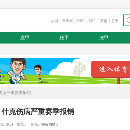
热词：
欧洲杯
|
NBA
|
西甲
|
英超
|
意甲
意甲
德甲
法甲
克伤病严重赛季报销
 什克伤病严重赛季报销
-05 10:54
来源：
编辑：
喝醉的猎人