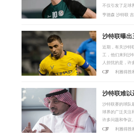
不仅引发了足球
亨德森 沙特联 
沙特联曝出
近期，有关沙特
工，他们来到沙
人担忧的是，许
C罗
利雅得胜利
沙特联难以
沙特联赛的球队
球界的广泛关注
许多问题和争议
C罗
利雅得胜利