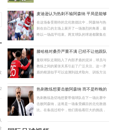
历史上引起了广泛的关注和讨论。主教练的决
策往往关系到球队的整体表现和赛季目标的达
麦迪逊认为热刺不输阿森纳 平局是能够
成，而球员们的反对声音在一段时间内引起了
接受的结果
球迷和媒体的强烈兴趣。.
在这场备受期待的北伦敦德比中，阿森纳与热
刺在自己的主场上展开了一场激烈的角逐，最
终以一场战平结束。两支球队的球迷都聚集在
酣畅淋漓的比赛中，见证了一场充满激情和战
术对抗的比赛。比赛一开始，阿森纳展现出了
滕哈格对桑乔严重不满 已经不让他跟队
强烈的进攻欲望，试图在主场占据优势。他们
进行训练
的前锋们频繁威胁到热刺的球门，但热刺的防
曼联球队近期陷入了内部矛盾的泥淖，球员与
线表现出色，稳固如铁
教练之间的紧张关系引起了广泛关注。这一矛
攻
盾的根源似乎可以追溯到战术取向、训练方法
以及球队的整体表现上。一些球员对教练的策
略和决策提出了质疑，这导致了争论和不满情
2
热刺教练想要击败阿森纳 而不是昨晚的
绪的升级。据一些消息来源称，球员们感到他
平局
们的声音没有被充分听取，这在场上体现为不
热刺教练急切地想要带领球队在下一场比赛中
协调和混乱的比赛表现
击败阿森纳，这将是一场备受瞩目的北伦敦德
比。在备战过程中，他们面临着巨大的挑战，
需要采取一系列明智的策略和战术来确保成
队
功。首先，他们需要深入分析阿森纳的比赛录
会
像，了解对手的强项和弱点，以便制定针对性