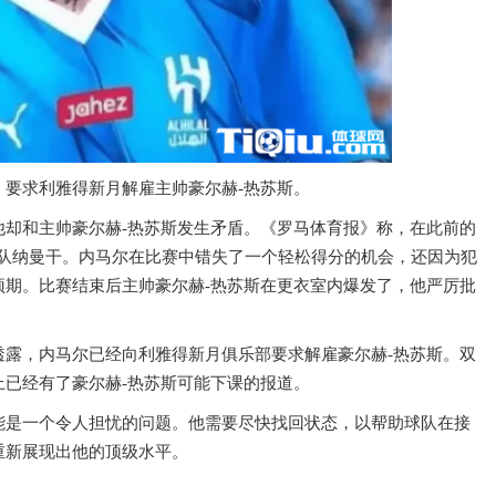
要求利雅得新月解雇主帅豪尔赫-热苏斯。
他却和主帅豪尔赫-热苏斯发生矛盾。《罗马体育报》称，在此前的
球队纳曼干。内马尔在比赛中错失了一个轻松得分的机会，还因为犯
预期。比赛结束后主帅豪尔赫-热苏斯在更衣室内爆发了，他严厉批
透露，内马尔已经向利雅得新月俱乐部要求解雇豪尔赫-热苏斯。双
已经有了豪尔赫-热苏斯可能下课的报道。
能是一个令人担忧的问题。他需要尽快找回状态，以帮助球队在接
重新展现出他的顶级水平。