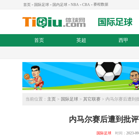
-
-
-
-
-
赛程数据
首页
国际足球
国内足球
NBA
CBA
首页
英超
西甲
当前位置：
主页
>
国际足球
>
其它联赛
> 内马尔赛后遭到
内马尔赛后遭到批评
国际足球
时间：
2023-09