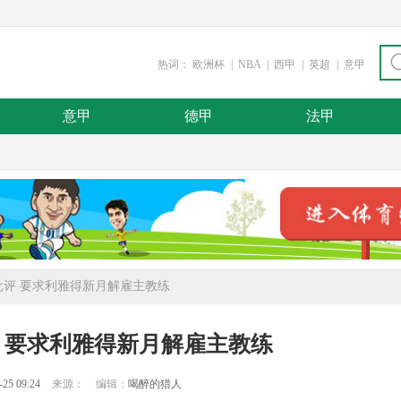
热词：
欧洲杯
|
NBA
|
西甲
|
英超
|
意甲
意甲
德甲
法甲
批评 要求利雅得新月解雇主教练
 要求利雅得新月解雇主教练
-25 09:24
来源：
编辑：
喝醉的猎人