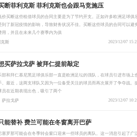
买断菲利克斯 菲利克斯也会跟马竞施压
低价买断这些租借球员的合同主要是为了节约开支。正如许多欧洲足球俱
受到了新冠疫情的影响，导致财务状况不佳。买断这些球员的合同可以避
费用，并且在未来几个赛季内为俱
2023/12/07 15:2
利克斯
想买萨拉戈萨 被拜仁提前敲定
乐部和拜仁慕尼黑足球俱乐部一直是欧洲足坛的强队，在球员引进市场上
手。最近，这两支球队又因为一位备受关注的球员而再次展开了争夺战。
球员在近期表现出色，吸引了两个
2023/12/07 10:2
 萨拉戈萨
只能替补 费兰可能在冬窗离开巴萨
巴塞罗那可能会在冬季转会窗口迎来一些球员的离队。这一消息引起了广