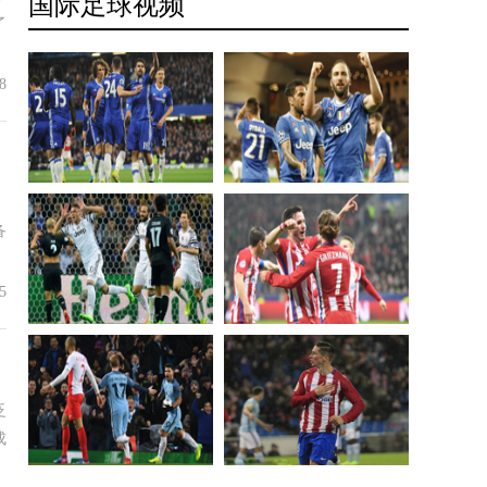
国际足球视频
同时也能够为球队提供更多的灵活性和战术选
了
择。这对于球
8
备
5
泛
成