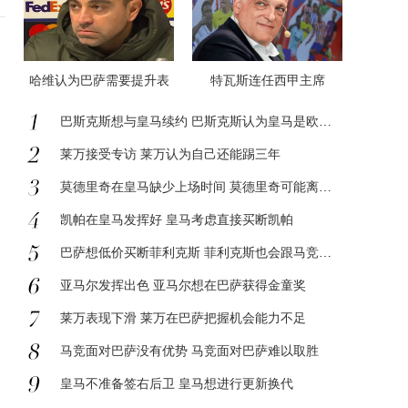
哈维认为巴萨需要提升表
特瓦斯连任西甲主席
现
巴斯克斯想与皇马续约 巴斯克斯认为皇马是欧冠热门
莱万接受专访 莱万认为自己还能踢三年
莫德里奇在皇马缺少上场时间 莫德里奇可能离开皇马加盟美职联
凯帕在皇马发挥好 皇马考虑直接买断凯帕
巴萨想低价买断菲利克斯 菲利克斯也会跟马竞施压
亚马尔发挥出色 亚马尔想在巴萨获得金童奖
莱万表现下滑 莱万在巴萨把握机会能力不足
马竞面对巴萨没有优势 马竞面对巴萨难以取胜
皇马不准备签右后卫 皇马想进行更新换代