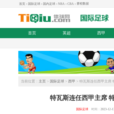
-
-
-
-
-
赛程数据
首页
国际足球
国内足球
NBA
CBA
首页
英超
西甲
当前位置：
主页
>
国际足球
>
西甲
> 特瓦斯连任西甲主席 
特瓦斯连任西甲主席 特
国际足球
时间：
2023-12-1