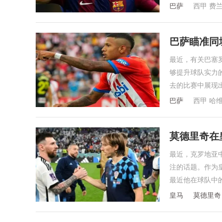
巴萨
西甲 费
巴萨瞄准同
最近，有关巴塞
够提升球队实力
去的比赛中展现
巴萨
西甲 哈
莫德里奇在
联
最近，克罗地亚
注的话题。作为
最近他在球队中
皇马
莫德里奇