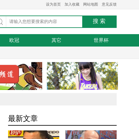
设为首页
加入收藏
网站地图
意见反馈
欧冠
其它
世界杯
最新文章