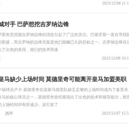
2023/12/08 11:1
兰
城对手 巴萨想挖吉罗纳边锋
罗那有意挖掘吉罗纳边锋的消息引起了广泛的关注。巴塞罗那一直在寻找
的新援，而吉罗纳的边锋无疑是他们觊觎已久的目标之一。吉罗纳边锋在
出了出色的表现，他们的技术和速
2023/12/08 10:1
维
皇马缺少上场时间 莫德里奇可能离开皇马加盟美职
中场球员卢卡·莫德里奇在皇家马德里队缺乏足够的上场时间成为了备受关
皇马的核心球员之一，莫德里奇曾经展现出了出色的技术和领导能力，然
的上场时间却有所减少。这引发了
2023/12/07 15:5
西甲