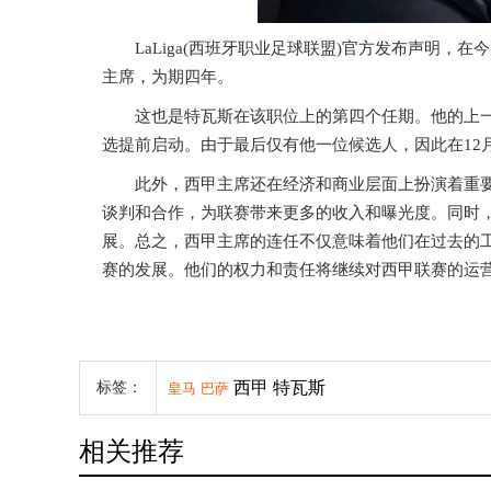
LaLiga(西班牙职业足球联盟)官方发布声明
主席，为期四年。
这也是特瓦斯在该职位上的第四个任期。他的上一任
选提前启动。由于最后仅有他一位候选人，因此在12
此外，西甲主席还在经济和商业层面上扮演着重
谈判和合作，为联赛带来更多的收入和曝光度。同时
展。总之，西甲主席的连任不仅意味着他们在过去的
赛的发展。他们的权力和责任将继续对西甲联赛的运
西甲 特瓦斯
标签：
皇马
巴萨
相关推荐