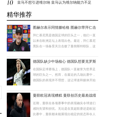
皇马不想引进维尔纳 皇马认为维尔纳能力不足
精华推荐
图赫尔表示同情滕哈格 图赫尔带拜仁击
败曼联
拜仁慕尼黑是德国足球的巨头之一，他们一直
以来在欧洲足坛上表现出色。最近，拜仁慕尼
黑队在一场备受关注击败了曼彻斯特联队，这
是一场精彩的比赛，充分展示了两支球队的实
力和技巧。拜仁慕尼黑队在比赛的早期就开始
德国队缺少中场核心 德国队想要克罗斯
了狂飙进攻，他们利用快速的传球和个人技巧
回归国家队
打乱了曼联队的防线。而曼联队则依靠自己的
在国际足球赛场上，德国队一直被誉为世界足
防守组织和反击能力
球的巨头之一。然而，在最近的几场比赛中，
德国队的表现并不理想，这让球迷和媒体开始
质疑球队阵容和战术。鉴于此，德国队正在考
虑让托尼·克罗斯回归国家队，以提高球队的实
曼联欧冠表现糟糕 曼联创历史最差战绩
力和稳定性。托尼·克罗斯是德国足球历史上最
出色的球员之一，他在俱乐部和国家队都取得
近期，曼联在各项赛事中的表现确实令球迷们
了巨大的成功。
感到失望和担忧。无论是在英超联赛还是欧冠
比赛中，曼联都未能展现出稳定的状态和令人