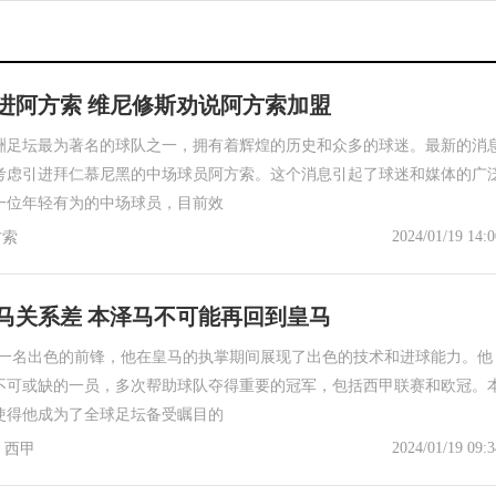
进阿方索 维尼修斯劝说阿方索加盟
洲足坛最为著名的球队之一，拥有着辉煌的历史和众多的球迷。最新的消
考虑引进拜仁慕尼黑的中场球员阿方索。这个消息引起了球迷和媒体的广
一位年轻有为的中场球员，目前效
2024/01/19 14:0
方索
马关系差 本泽马不可能再回到皇马
是一名出色的前锋，他在皇马的执掌期间展现了出色的技术和进球能力。他
不可或缺的一员，多次帮助球队夺得重要的冠军，包括西甲联赛和欧冠。
使得他成为了全球足坛备受瞩目的
2024/01/19 09:3
西甲