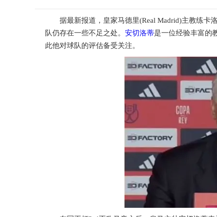
据最新报道，皇家马德里(Real Madrid)主教练卡洛
队仍存在一些不足之处。
安切洛蒂
是一位经验丰富的
此他对球队的评估备受关注。