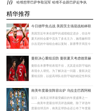
哈维想带巴萨争取冠军 哈维不会跟巴萨起争执
精华推荐
今日德甲焦点战 美因茨主场迎战柏林联
合
美因茨近年来在德甲的成绩稳定进步，但去年
夏天的转会窗中流失了多名主力，施塔赫和菲
尔吉尼的中场组合难以复制，新赛季开局至今
的表现一言难尽，仅仅从莱比锡红牛身上拿下
过一场胜利，冬歇期归来后仍是没有太多的改
曼联决心重组后防 曼联夏天考虑德里赫
变。柏林联合近年来成绩进步明显，上赛季甚
特托迪博
至首次夺得了欧冠资格，新赛季尽管双线赛程
曼联在本赛季初表现不佳，尤其是在防守端的
对他们来说压力很大
表现令人堪忧。为了解决这一问题，曼联决定
重组后防，以提高球队在防守端的稳定性和实
力。这个决定已经引起了球迷和媒体的广泛关
注。随着赛季的进展，曼联在防守端出现了一
南美年度最佳阵容出炉 乌拉圭巴西阿根
些明显的问题。球队后防线上的球员缺乏默
廷占据
契，往往出现错误判断和防守漏洞。这导致曼
近日，南美足球界最受瞩目的年度盛事之一
联在过去几场比赛中丢
——南美年度最佳球员评选揭晓。除了评选年
度最佳球员外，南美足球协会还公布了年度最