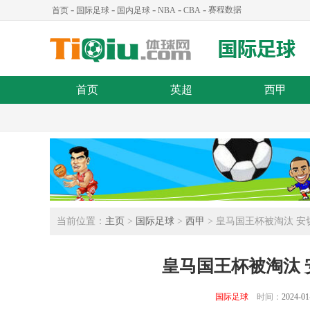
-
-
-
-
-
赛程数据
首页
国际足球
国内足球
NBA
CBA
首页
英超
西甲
当前位置：
主页
>
国际足球
>
西甲
> 皇马国王杯被淘汰 
皇马国王杯被淘汰
国际足球
时间：
2024-01