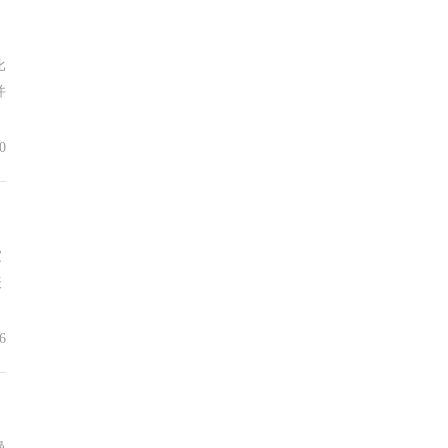
比
并
0
家
表
6
曼