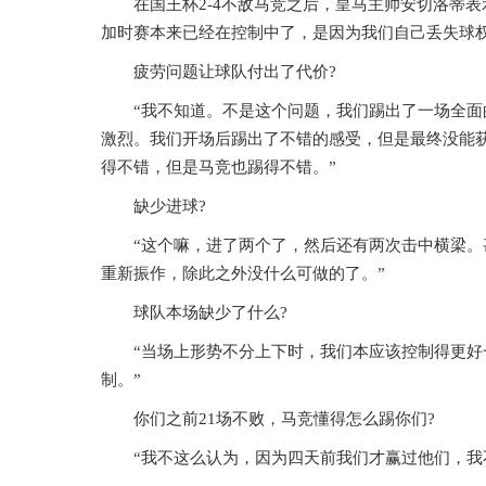
在国王杯2-4不敌马竞之后，皇马主帅安切洛蒂
加时赛本来已经在控制中了，是因为我们自己丢失球权
疲劳问题让球队付出了代价?
“我不知道。不是这个问题，我们踢出了一场全
激烈。我们开场后踢出了不错的感受，但是最终没能
得不错，但是马竞也踢得不错。”
缺少进球?
“这个嘛，进了两个了，然后还有两次击中横梁
重新振作，除此之外没什么可做的了。”
球队本场缺少了什么?
“当场上形势不分上下时，我们本应该控制得更
制。”
你们之前21场不败，马竞懂得怎么踢你们?
“我不这么认为，因为四天前我们才赢过他们，我