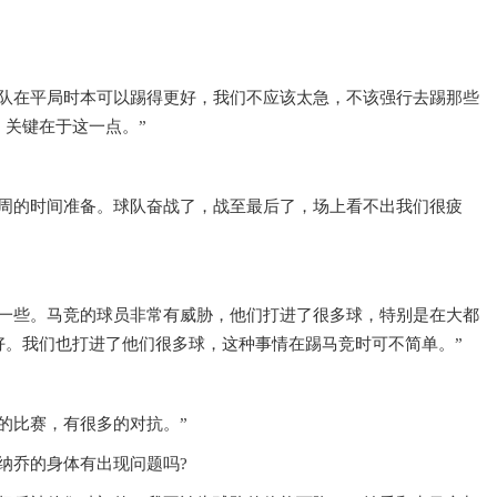
球队在平局时本可以踢得更好，我们不应该太急，不该强行去踢那些
关键在于这一点。”
一周的时间准备。球队奋战了，战至最后了，场上看不出我们很疲
差一些。马竞的球员非常有威胁，他们打进了很多球，特别是在大都
好。我们也打进了他们很多球，这种事情在踢马竞时可不简单。”
的比赛，有很多的对抗。”
纳乔的身体有出现问题吗?