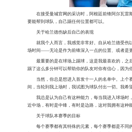
在接受曼城官网的采访时，阿根廷前锋阿尔瓦雷
要能帮到球队，自己踢任何位置都可以。
关于哈兰德伤缺后自己的表现
就我个人而言，我感觉非常好。自从哈兰德受伤
场时间——无论是作为前锋深入一点的位置、或者是
最重要的是在球场上踢球，这是我最喜欢的，之
踢了这么多分钟可以帮助你的队友对你有信心，因为
当然，你总是想进入首发十一人的名单中。上个
间，当轮到我上场时，我试图为球队付出一切。我希
我总是认为自己有这种能力，每当我进入球场时
近中场，有时是中锋，有时是边路，这对我拥有这种
关于球队本赛季的目标
每个赛季都有其特殊的元素，每个赛季都是不同