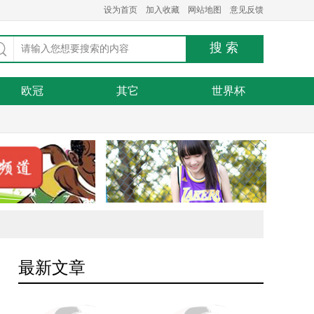
设为首页
加入收藏
网站地图
意见反馈
欧冠
其它
世界杯
最新文章