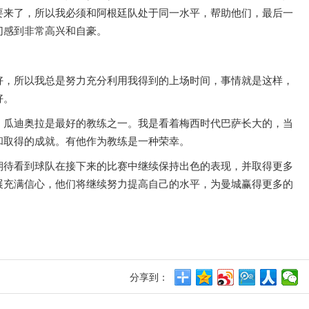
要来了，所以我必须和阿根廷队处于同一水平，帮助他们，最后一
切感到非常高兴和自豪。
好，所以我总是努力充分利用我得到的上场时间，事情就是这样，
好。
，瓜迪奥拉是最好的教练之一。我是看着梅西时代巴萨长大的，当
和取得的成就。有他作为教练是一种荣幸。
期待看到球队在接下来的比赛中继续保持出色的表现，并取得更多
展充满信心，他们将继续努力提高自己的水平，为曼城赢得更多的
分享到：