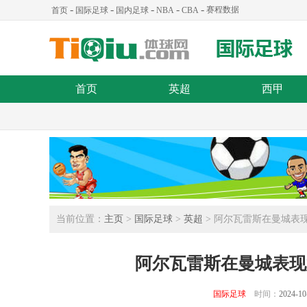
-
-
-
-
-
赛程数据
首页
国际足球
国内足球
NBA
CBA
首页
英超
西甲
当前位置：
主页
>
国际足球
>
英超
> 阿尔瓦雷斯在曼城表
阿尔瓦雷斯在曼城表现
国际足球
时间：
2024-10