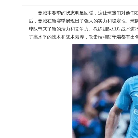
曼城本赛季的状态明显回暖，这让球迷们对他们
后，曼城在新赛季展现出了强大的实力和稳定性。球
球队带来了新的活力和竞争力。教练团队也对战术进
了高水平的技术和战术素养，攻击端和防守端都有出