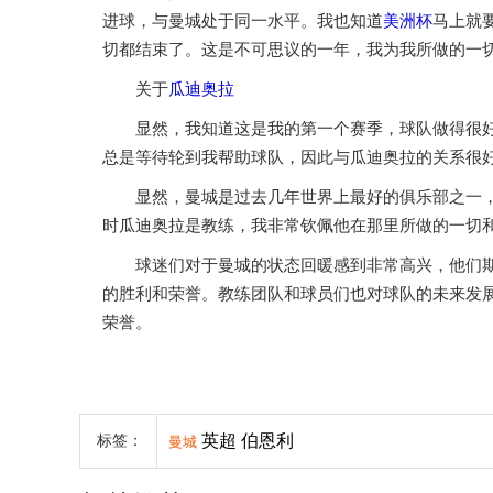
进球，与曼城处于同一水平。我也知道
美洲杯
马上就
切都结束了。这是不可思议的一年，我为我所做的一
关于
瓜迪奥拉
显然，我知道这是我的第一个赛季，球队做得很
总是等待轮到我帮助球队，因此与瓜迪奥拉的关系很
显然，曼城是过去几年世界上最好的俱乐部之一
时瓜迪奥拉是教练，我非常钦佩他在那里所做的一切
球迷们对于曼城的状态回暖感到非常高兴，他们
的胜利和荣誉。教练团队和球员们也对球队的未来发
荣誉。
英超 伯恩利
标签：
曼城