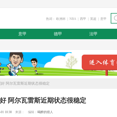
热词：
欧洲杯
|
NBA
|
西甲
|
英超
|
意甲
意甲
德甲
法甲
现好 阿尔瓦雷斯近期状态很稳定
好 阿尔瓦雷斯近期状态很稳定
-01 10:38
来源：
编辑：
喝醉的猎人