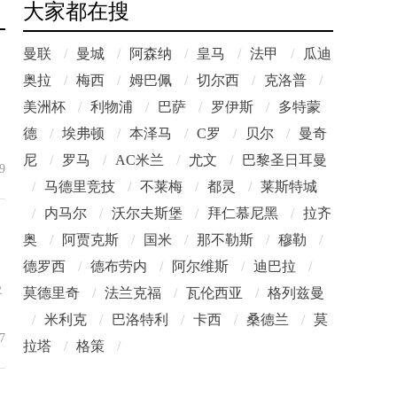
大家都在搜
曼联
/
曼城
/
阿森纳
/
皇马
/
法甲
/
瓜迪
奥拉
/
梅西
/
姆巴佩
/
切尔西
/
克洛普
/
美洲杯
/
利物浦
/
巴萨
/
罗伊斯
/
多特蒙
，
德
/
埃弗顿
/
本泽马
/
C罗
/
贝尔
/
曼奇
尼
/
罗马
/
AC米兰
/
尤文
/
巴黎圣日耳曼
9
/
马德里竞技
/
不莱梅
/
都灵
/
莱斯特城
/
内马尔
/
沃尔夫斯堡
/
拜仁慕尼黑
/
拉齐
奥
/
阿贾克斯
/
国米
/
那不勒斯
/
穆勒
/
德罗西
/
德布劳内
/
阿尔维斯
/
迪巴拉
/
曼
莫德里奇
/
法兰克福
/
瓦伦西亚
/
格列兹曼
/
米利克
/
巴洛特利
/
卡西
/
桑德兰
/
莫
7
拉塔
/
格策
/