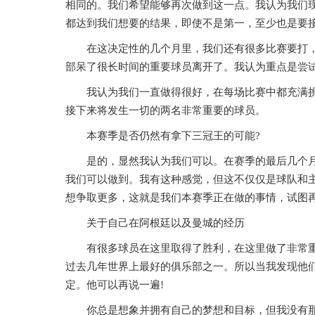
相同的。我们希望能够再次做到这一点。我认为我们
都达到我们想要的结果，即使不是第一，至少也是要
在这决定性的几个月里，我们还有很多比赛要打
部呆了很长时间的重要球员离开了。我认为重点是尝
我认为我们一直做得很好，在每场比赛中都充满
接下来将发生一切的两名非常重要的球员。
本赛季是否仍然有拿下三冠王的可能?
是的，显然我认为我们可以。在赛季的最后几个
我们可以做到。我有这种感觉，但这不仅仅是球队和
想争取更多，这就是我们本赛季正在做的事情，试图
关于自己在阿根廷以及曼城的经历
有很多球员在这里取得了胜利，在这里做了非常
过去几年世界上最好的俱乐部之一。所以当我发现他
定。他可以再说一遍!
你总是想象并拥有自己的梦想和目标，但我没有