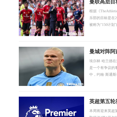
曼联高层目标
根据《TheAt
乐部的目标是在2
被称为“150计划
曼城对阵阿
埃尔林·哈兰德
是一个有争议的
中，约翰·斯通斯
英超第五轮
本周将迎来英超