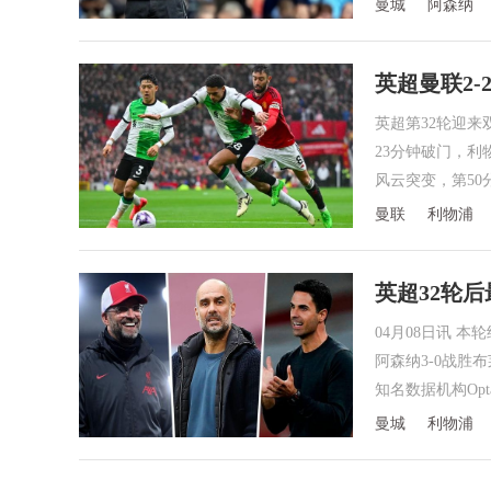
曼城
阿森纳
英超曼联2-
英超第32轮迎
23分钟破门，利
风云突变，第50
曼联
利物浦
英超32轮后
04月08日讯 
阿森纳3-0战胜
知名数据机构Op
曼城
利物浦