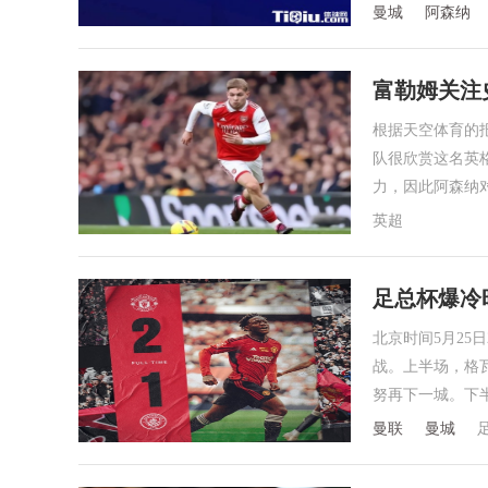
曼城
阿森纳
富勒姆关注
根据天空体育的
队很欣赏这名英
力，因此阿森纳
英超
足总杯爆冷
北京时间5月25
战。上半场，格
努再下一城。下
曼联
曼城