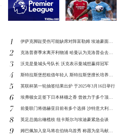
伊萨克脚趾受伤可能缺席对阵富勒姆 埃迪豪面临锋线无人可用的困扰
克洛普赛季末离开利物浦 哈曼认为克洛普会去豪门
沃克是曼城头号队长 沃克表示曼城想赢得冠军
斯特拉斯堡想租借年轻人 斯特拉斯堡擅长培养年轻人
英联杯第一轮抽签结果出炉 于2025年3月16日举行
埃弗顿女足签下日本林穗之香 曾效力于多个顶级女子足球俱乐
前曼联门将德赫亚目前有多个选择 沙特意大利和英格兰均在此列
英足总抛出橄榄枝 纽卡斯尔与埃迪豪紧急会谈
姆巴佩加入皇马将在伯纳乌首秀 称愿为皇马献出生命