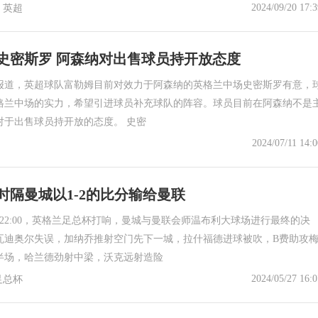
2024/09/20 17:3
英超
史密斯罗 阿森纳对出售球员持开放态度
报道，英超球队富勒姆目前对效力于阿森纳的英格兰中场史密斯罗有意，
格兰中场的实力，希望引进球员补充球队的阵容。球员目前在阿森纳不是
对于出售球员持开放的态度。 史密
2024/07/11 14:0
时隔曼城以1-2的比分输给曼联
日22:00，英格兰足总杯打响，曼城与曼联会师温布利大球场进行最终的决
瓦迪奥尔失误，加纳乔推射空门先下一城，拉什福德进球被吹，B费助攻
半场，哈兰德劲射中梁，沃克远射造险
2024/05/27 16:0
足总杯