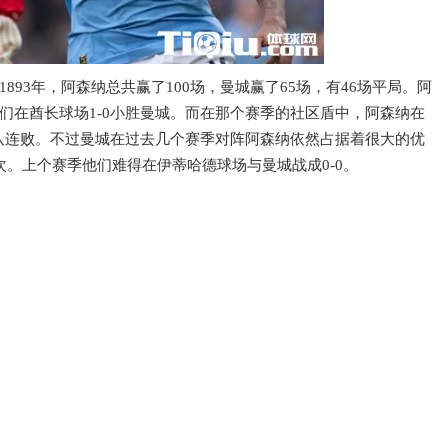
893年，阿森纳总共赢了100场，曼城赢了65场，有46场平局。阿
们在酋长球场1-0小胜曼城。而在那个赛季的社区盾中，阿森纳在
八连败。不过曼城在过去几个赛季对阵阿森纳依然占据着很大的优
次。上个赛季他们难得在伊蒂哈德球场与曼城战成0-0。