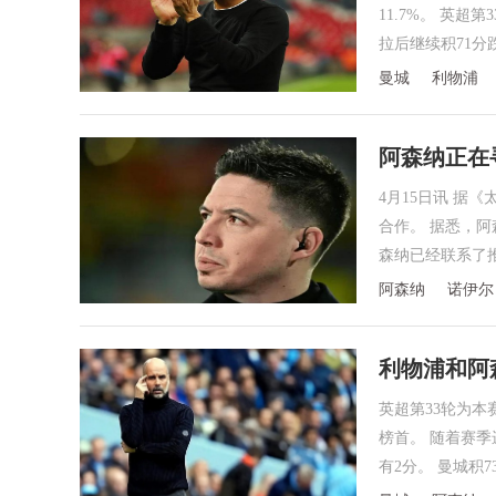
11.7%。 英超
拉后继续积71分
曼城
利物浦
阿森纳正在
务
4月15日讯 
合作。 据悉，
森纳已经联系了
阿森纳
诺伊尔
利物浦和阿
英超第33轮为
榜首。 随着赛
有2分。 曼城积