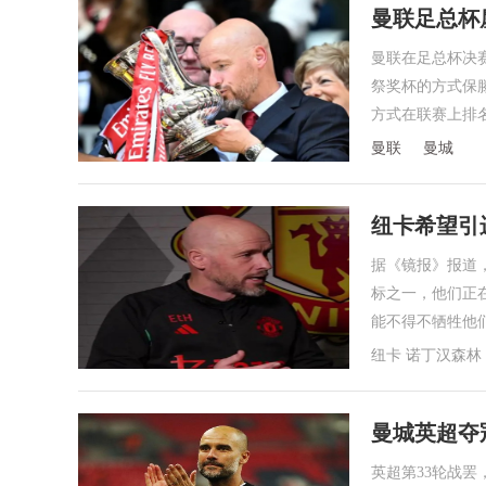
曼联足总杯
曼联在足总杯决
祭奖杯的方式保
方式在联赛上排
曼联
曼城
纽卡希望引
据《镜报》报道
标之一，他们正
能不得不牺牲他
纽卡 诺丁汉森林
曼城英超夺冠
英超第33轮战罢