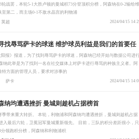
第33轮战罢，本轮5-1大胜卢顿的曼城积73分登顶积分榜，阿森纳在0-2输给
跌至第二，而主场0-1不敌水晶宫的利物浦
2024/04/15 14:2
英超
寻找辱骂萨卡的球迷 维护球员利益是我们的首要任
据《太阳报》报道，为了找到辱骂萨卡的球迷，阿森纳已经开始与数据公司进
阿森纳此举是为了找到一名在社交媒体上对萨卡进行辱骂的种族主义者。阿
推特方面的管理人员，要求对涉事的
2024/04/15 14:0
萨卡
森纳均遭遇挫折 曼城则趁机占据榜首
本赛季带来重大转折。 本轮，利物浦和阿森纳均遭遇挫折，曼城则趁机占据
季进入最后六轮，卫冕冠军曼城重新领先。 目前，三队的积分差距很小，只
73分领跑积分榜，阿森纳和利物浦积