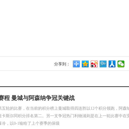
分享到：
赛程 曼城与阿森纳争冠关键战
第五轮的比赛，在当前的积分榜上曼城取得四连胜以12个积分领跑，阿森
与纽卡斯尔同积分排名第二。另一支争冠热门利物浦则是在上一轮比赛中在
冷，以0-1输给了上个赛季的保级