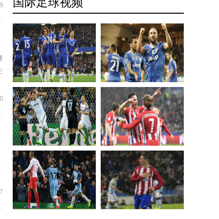
国际足球视频
9
接新的挑战，或者有其他个人原因驱使他做出
这一决定。 在克洛
球
主
0
梅
7