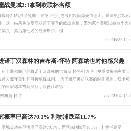
鏖战曼城2:1拿到欧联杯名额
赛爆冷2-1战胜了曼城，避免了他们连续四次输掉曼市德比。瓜迪奥拉以献
滕，这一结果将使曼联获得下赛季的欧战资格，因为原本曼联以致敬牢大
名第八，落后第七名的纽卡斯尔。但
2024/05/27 14:5
进诺丁汉森林的吉布斯-怀特 阿森纳也对他感兴趣
，纽卡斯尔联已经将诺丁汉森林的吉布斯-怀特列为他们夏季引援的主要目
在努力遵守盈利和可持续性规则。 为了遵守英超联赛的财务规则，纽卡可
们的当家球星吉马良斯，以便让教练
2024/04/15 14:3
 吉布斯-怀特
概率已高达70.1% 利物浦跌至11.7%
，曼城英超夺冠概率已高达70.1%，而阿森纳跌至18.3%，利物浦跌至