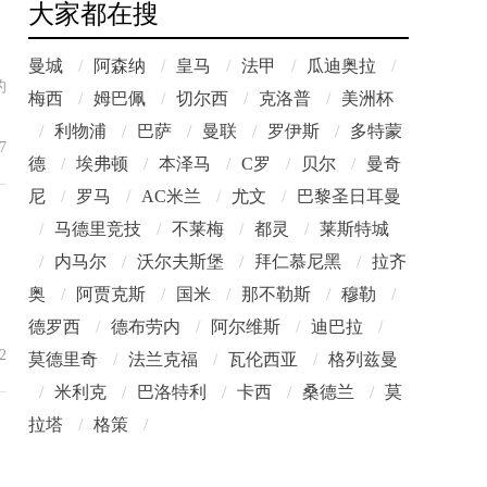
大家都在搜
曼城
/
阿森纳
/
皇马
/
法甲
/
瓜迪奥拉
/
的
梅西
/
姆巴佩
/
切尔西
/
克洛普
/
美洲杯
/
利物浦
/
巴萨
/
曼联
/
罗伊斯
/
多特蒙
7
德
/
埃弗顿
/
本泽马
/
C罗
/
贝尔
/
曼奇
尼
/
罗马
/
AC米兰
/
尤文
/
巴黎圣日耳曼
/
马德里竞技
/
不莱梅
/
都灵
/
莱斯特城
/
内马尔
/
沃尔夫斯堡
/
拜仁慕尼黑
/
拉齐
奥
/
阿贾克斯
/
国米
/
那不勒斯
/
穆勒
/
德罗西
/
德布劳内
/
阿尔维斯
/
迪巴拉
/
2
莫德里奇
/
法兰克福
/
瓦伦西亚
/
格列兹曼
/
米利克
/
巴洛特利
/
卡西
/
桑德兰
/
莫
拉塔
/
格策
/