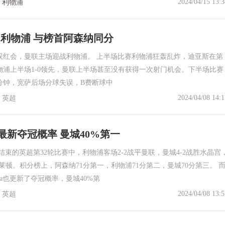
2024/04/15 13:3
利物浦
2利物浦 与榜首阿森纳同分
来双红会，曼联主场迎战利物浦。 上半场比赛利物浦狂轰乱炸，迪亚斯在第
物浦上半场1-0领先，曼联上半场甚至没有获得一次射门机会。下半场比赛
分钟，宽萨后场分球失误，B费断球中
2024/04/08 14:1
英超
最新夺冠概率 曼城40%第一
本轮结束的英超第32轮比赛中，利物浦客场2-2战平曼联，曼城4-2战胜水晶宫
布莱顿。积分榜上，阿森纳71分第一，利物浦71分第二，曼城70分第三。 
ta也更新了夺冠概率，曼城40%第
2024/04/08 13:5
英超