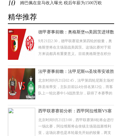
姆巴佩在皇马收入曝光 税后年薪为1500万欧
精华推荐
德甲赛事前瞻：奥格斯堡vs美因茨进球数
预测
9月21日2:30，德甲联赛迎来第四轮的较量，奥
格斯堡将在主场迎战美因茨。这场比赛对于双
方来说都具有重要意义。目前奥格斯堡在积分
榜上以1胜1平1负积4分排在第11位，而美因茨
则以2平1负积2分排名第15位。 奥格斯堡VS美
法甲赛事前瞻：法甲尼斯vs圣埃蒂安谁胜
因茨 奥格斯堡本赛季的表现整体平平，但上一
率高
轮主场3-1战胜圣保利取得了赛季首胜。球队在
北京时间9月21日02:45，法甲第四轮尼斯主场对
主场的表现相对稳
阵圣埃蒂安，主队目前以4分排名第12位，而客
队上一轮比赛中1-0战胜里尔，获得了本赛季的
第一长胜利，目前排名积分榜第16位。 上个赛
季尼斯在法甲表现出色，他们在上个赛季的赛
西甲联赛赛前分析：西甲阿拉维斯VS塞
季初取得了13场不败，随后在接下来的7场比赛
维利谁胜率高
中只输了3场，使他们在第21比赛日排名第二。
北京时间9月21日3:00，西甲联赛第6轮将会进行
但随着上个赛
一场比赛，阿拉维斯将会坐镇主场迎战塞维利
亚，这场比赛也是本轮最先开始的较量，两支