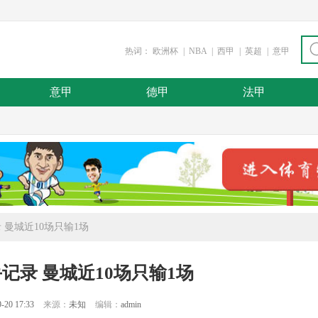
热词：
欧洲杯
|
NBA
|
西甲
|
英超
|
意甲
意甲
德甲
法甲
 曼城近10场只输1场
记录 曼城近10场只输1场
-20 17:33
来源：
未知
编辑：
admin