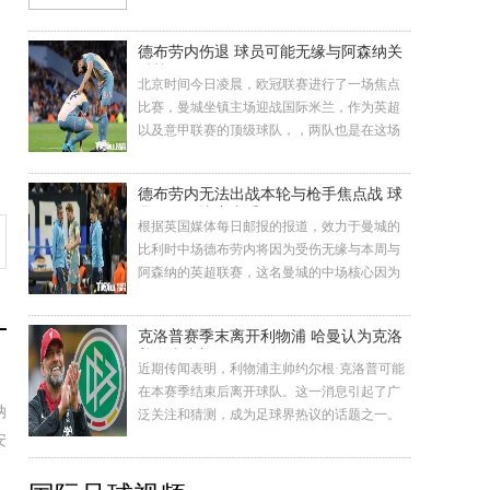
球队在新赛季开局的表现都比较一般，分数也
是非常接近，因此这场比赛也是一场势均力敌
德布劳内伤退 球员可能无缘与阿森纳关
的较量，那么究竟是主场作战的阿拉维斯取
键战
胜，还是客场作战的塞维利亚获得3分呢，本文
北京时间今日凌晨，欧冠联赛进行了一场焦点
将对两支球队进行分
比赛，曼城坐镇主场迎战国际米兰，作为英超
以及意甲联赛的顶级球队，，两队也是在这场
比赛中进行了激烈的交锋，最终曼城0:0战平国
际米兰。而在本场比赛中，曼城的比利时中场
德布劳内无法出战本轮与枪手焦点战 球
德布劳内受伤，球员在半场比赛被换下，球员
员在欧冠比赛中受伤
遭遇的伤势可能让其无缘本周末与阿森纳的英
根据英国媒体每日邮报的报道，效力于曼城的
超联赛。 德布劳内
比利时中场德布劳内将因为受伤无缘与本周与
阿森纳的英超联赛，这名曼城的中场核心因为
在与国际米兰的比赛中受伤无法坚持比赛被换
下，而德布劳内的缺席将会给曼城带来一些影
克洛普赛季末离开利物浦 哈曼认为克洛
响。 德布劳内在与国际米兰的比赛中半场就被
普会去豪门
换下，这名球员因为在上半场比赛受伤无法坚
近期传闻表明，利物浦主帅约尔根·克洛普可能
持比赛，曼城方面也
在本赛季结束后离开球队。这一消息引起了广
纳
泛关注和猜测，成为足球界热议的话题之一。
克洛普在过去几年领导利物浦获得了显著的成
安
功，包括英格兰足球超级联赛和欧洲冠军联赛
的荣誉。然而，据报道，他可能认为是时候迎