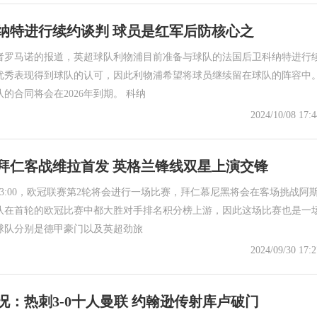
纳特进行续约谈判 球员是红军后防核心之
者罗马诺的报道，英超球队利物浦目前准备与球队的法国后卫科纳特进行
优秀表现得到球队的认可，因此利物浦希望将球员继续留在球队的阵容中
的合同将会在2026年到期。 科纳
2024/10/08 17:4
拜仁客战维拉首发 英格兰锋线双星上演交锋
日3:00，欧冠联赛第2轮将会进行一场比赛，拜仁慕尼黑将会在客场挑战阿
队在首轮的欧冠比赛中都大胜对手排名积分榜上游，因此这场比赛也是一
球队分别是德甲豪门以及英超劲旅
2024/09/30 17:2
况：热刺3-0十人曼联 约翰逊传射库卢破门