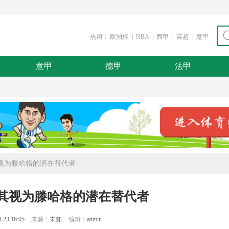
热词：
欧洲杯
|
NBA
|
西甲
|
英超
|
意甲
意甲
德甲
法甲
其视为滕哈格的潜在替代者
将其视为滕哈格的潜在替代者
-23 16:05
来源：
未知
编辑：
admin