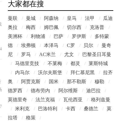
大家都在搜
曼联
/
曼城
/
阿森纳
/
皇马
/
法甲
/
瓜迪
续
奥拉
/
梅西
/
姆巴佩
/
切尔西
/
克洛普
/
。
美洲杯
/
利物浦
/
巴萨
/
罗伊斯
/
多特蒙
德
/
埃弗顿
/
本泽马
/
C罗
/
贝尔
/
曼奇
4
尼
/
罗马
/
AC米兰
/
尤文
/
巴黎圣日耳曼
/
马德里竞技
/
不莱梅
/
都灵
/
莱斯特城
/
内马尔
/
沃尔夫斯堡
/
拜仁慕尼黑
/
拉齐
奥
/
阿贾克斯
/
国米
/
那不勒斯
/
穆勒
/
斯
场
德罗西
/
德布劳内
/
阿尔维斯
/
迪巴拉
/
莫德里奇
/
法兰克福
/
瓦伦西亚
/
格列兹曼
7
/
米利克
/
巴洛特利
/
卡西
/
桑德兰
/
莫
拉塔
/
格策
/