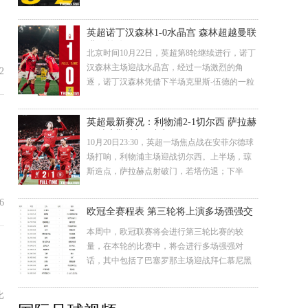
马两度中框；下半场，皇马2分钟扳平比分，巴
斯克斯反超比分，维尼修斯戴帽锁定胜局。最
英超诺丁汉森林1-0水晶宫 森林超越曼联
终，皇马主场5-2逆转多特蒙德，拿下三分。 第
升至第八
5分钟，多特右路传中，吉拉西推射，角度太正
北京时间10月22日，英超第8轮继续进行，诺丁
被库尔图瓦抱
汉森林主场迎战水晶宫，经过一场激烈的角
2
逐，诺丁汉森林凭借下半场克里斯-伍德的一粒
远射，以1-0小胜水晶宫。 诺丁汉森林1-0水晶
宫 比赛一开始，双方就展开了快节奏的攻防转
英超最新赛况：利物浦2-1切尔西 萨拉赫
换。第5分钟，水晶宫中场核心埃贝雷奇·埃泽在
传射琼斯破门+造点
禁区弧顶处起脚射门，皮球擦着门柱飞出底
10月20日23:30，英超一场焦点战在安菲尔德球
线，差点为客队取
场打响，利物浦主场迎战切尔西。上半场，琼
斯造点，萨拉赫点射破门，若塔伤退；下半
场，杰克逊单刀扳平比分，琼斯破门再次将比
分超出。最终，利物浦主场2-1力克切尔西，继
6
欧冠全赛程表 第三轮将上演多场强强交
续领跑积分榜。 第6分钟，阿达拉比奥尤拉倒若
锋
塔，被黄牌警告。 第18分钟，桑切斯斜传，被
本周中，欧冠联赛将会进行第三轮比赛的较
加克波封堵。 第2
量，在本轮的比赛中，将会进行多场强强对
话，其中包括了巴塞罗那主场迎战拜仁慕尼黑
以及皇家马德里对阵多特蒙德的比赛，两场比
赛都是豪门之间的内战，也都是西甲以及德甲
比
球队之间的对决，因此这两场比赛也是本轮最