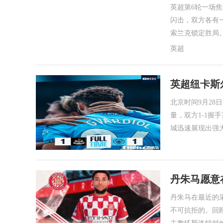
英超第6轮一场
闪击，双方各有
索兰克锁定胜局。
英超
英超纽卡斯尔
北京时间9月28
量，双方1-1握
城迅速展现出强
丹朱马愿意
丹朱马在最近的
不可抗拒的。回