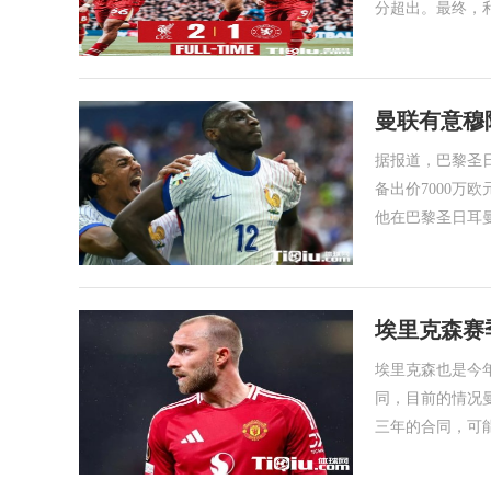
分超出。最终，利
曼联有意穆阿
据报道，巴黎圣
备出价7000
他在巴黎圣日耳
埃里克森赛
价
埃里克森也是今
同，目前的情况
三年的合同，可能