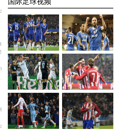
国际足球视频
受到关注的较量。以下为本轮欧冠比赛对阵赛
程。 巴塞罗那与拜仁慕尼
2
准
是
3
期
2