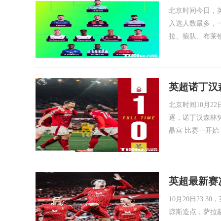
北京时间今日，
入选人数最多，
拉、狼队、布莱
英超诺丁汉
北京时间10月2
逐，诺丁汉森林凭
晶宫 比赛一开
英超最新赛
10月20日23
琼斯造点，萨拉