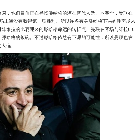
会谈，他们目前正在寻找滕哈格的潜在替代人选。本赛季，曼联在
赛场上海没有取得第一场胜利。所以许多有关滕哈格下课的呼声越来
阵维拉的比赛迎来的滕哈格命运的转折点。曼联在客场与维拉0-0
了滕哈格的饭碗。不过滕哈格依然有下课的可能性，所以曼联也在
的人选。