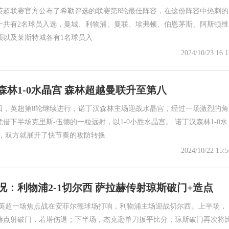
英超联赛官方公布了希勒评选的联赛第8轮最佳阵容，在这份阵容中热刺的
一共有2名球员入选，曼城、利物浦、曼联、埃弗顿、伯恩茅斯、阿斯顿维
顿以及莱斯特城各有1名球员入
2024/10/23 16:1
森林1-0水晶宫 森林超越曼联升至第八
2日，英超第8轮继续进行，诺丁汉森林主场迎战水晶宫，经过一场激烈的角
借下半场克里斯-伍德的一粒远射，以1-0小胜水晶宫。 诺丁汉森林1-0水
始，双方就展开了快节奏的攻防转换
2024/10/22 15:5
况：利物浦2-1切尔西 萨拉赫传射琼斯破门+造点
:30，英超一场焦点战在安菲尔德球场打响，利物浦主场迎战切尔西。上半场，
赫点射破门，若塔伤退；下半场，杰克逊单刀扳平比分，琼斯破门再次将