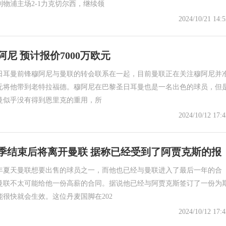
物浦主场2-1力克切尔西，继续领
2024/10/21 14:5
尼 预计报价7000万欧元
日耳曼前锋穆阿尼与曼联的转会联系在一起，目前曼联正在关注穆阿尼并
万欧元将他带到老特拉福德。穆阿尼在巴黎圣日耳曼也是一名出色的球员，但
曼似乎没有得到恩里克的重用，所
2024/10/12 17:4
季结束后将离开曼联 据称已经受到了阿贾克斯的报
年夏天曼联想要出售的球员之一，而他也已经与曼联进入了最后一年的合
曼联不太可能给他一份高薪的合同。据说他已经与阿贾克斯签订了一份为
很快就会生效。这位丹麦国脚在202
2024/10/12 17:4