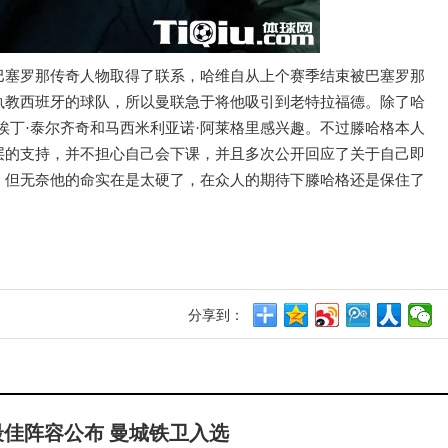
巴塞罗那传奇人物取得了联系，哈维自从上个赛季结束被巴塞罗那
执教西班牙的球队，所以曼联急于将他吸引到老特拉福德。除了哈
埃丁·泰尔齐奇和马西米利亚诺·阿莱格里感兴趣。不过滕哈格本人
层的支持，并不担心自己会下课，并且多次公开回应了关于自己即
，但无奈他的命实在是太硬了，在众人的期待下滕哈格还是保住了
分享到：
最佳阵容公布 曼城铁卫入选