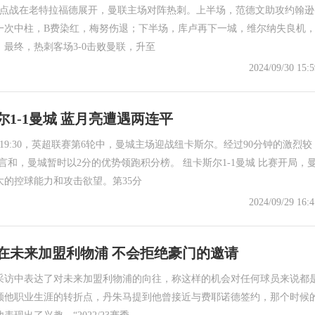
焦点战在老特拉福德展开，曼联主场对阵热刺。上半场，范德文助攻约翰逊
一次中柱，B费染红，梅努伤退；下半场，库卢再下一城，维尔纳失良机
最终，热刺客场3-0击败曼联，升至
2024/09/30 15:5
1-1曼城 蓝月亮遭遇两连平
日19:30，英超联赛第6轮中，曼城主场迎战纽卡斯尔。经过90分钟的激烈较
手言和，曼城暂时以2分的优势领跑积分榜。 纽卡斯尔1-1曼城 比赛开局，
大的控球能力和攻击欲望。第35分
2024/09/29 16:4
在未来加盟利物浦 不会拒绝豪门的邀请
采访中表达了对未来加盟利物浦的向往，称这样的机会对任何球员来说都
顾他职业生涯的转折点，丹朱马提到他曾接近与费耶诺德签约，那个时候