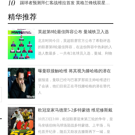
踢球者预测拜仁客战维拉首发 英格兰锋线双星上演交锋
精华推荐
英超第8轮最佳阵容公布 曼城铁卫入选
北京时间今日，英超联赛官方公布了希勒评选
的联赛第8轮最佳阵容，在这份阵容中热刺的入
选人数最多，一共有2名球员入选，曼城、利物
浦、曼联、埃弗顿、伯恩茅斯、阿斯顿维拉、
狼队、布莱顿以及莱斯特城各有1名球员入
曝曼联接触哈维 将其视为滕哈格的潜在
替代者
据报道，曼联已经与巴塞罗那前主帅哈维进行
了会谈，他们目前正在寻找滕哈格的潜在替代
人
欧冠皇家马德里5-2多特蒙德 维尼修斯戴
帽皇马让二追五
10月23日3:00，欧冠联赛迎来第三轮的争夺，皇
马坐镇伯纳乌球场迎战多特蒙德。上半场，马
伦首开纪录，随后又助攻吉滕斯再下一城，皇