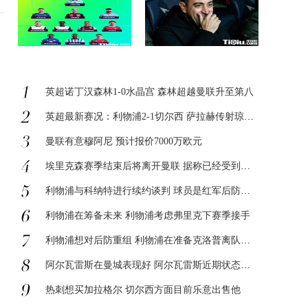
英超诺丁汉森林1-0水晶宫 森林超越曼联升至第八
英超最新赛况：利物浦2-1切尔西 萨拉赫传射琼斯破门+造点
曼联有意穆阿尼 预计报价7000万欧元
埃里克森赛季结束后将离开曼联 据称已经受到了阿贾克斯的报价
利物浦与科纳特进行续约谈判 球员是红军后防核心之
利物浦在筹备未来 利物浦考虑弗里克下赛季接手
利物浦想对后防重组 利物浦在准备克洛普离队的引援
阿尔瓦雷斯在曼城表现好 阿尔瓦雷斯近期状态很稳定
热刺想买加拉格尔 切尔西方面目前乐意出售他